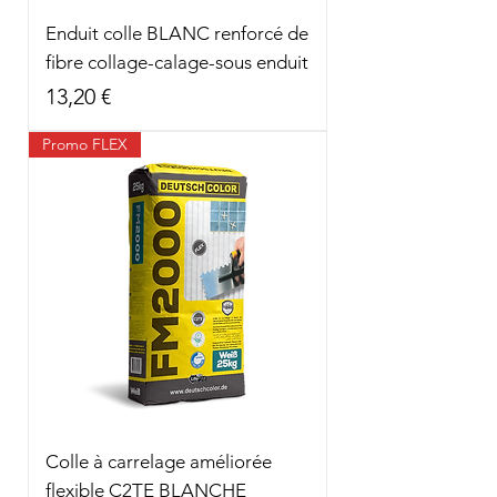
Enduit colle BLANC renforcé de
fibre collage-calage-sous enduit
Prix
13,20 €
Promo FLEX
Colle à carrelage améliorée
flexible C2TE BLANCHE