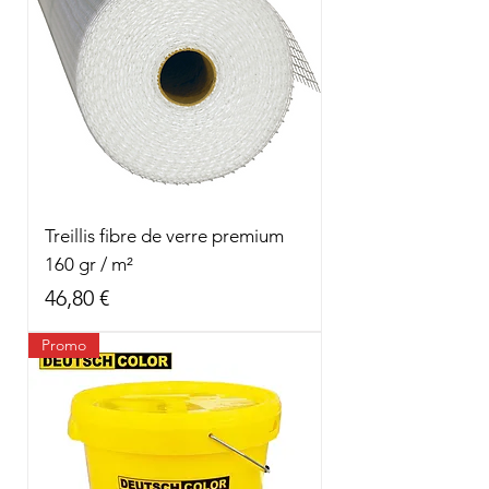
Treillis fibre de verre premium
160 gr / m²
Prix
46,80 €
Promo