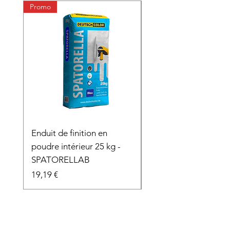
Promo
Enduit de finition en
Fibre de verre adhés
poudre intérieur 25 kg -
Prix
9,48 €
SPATORELLAB
Prix
19,19 €