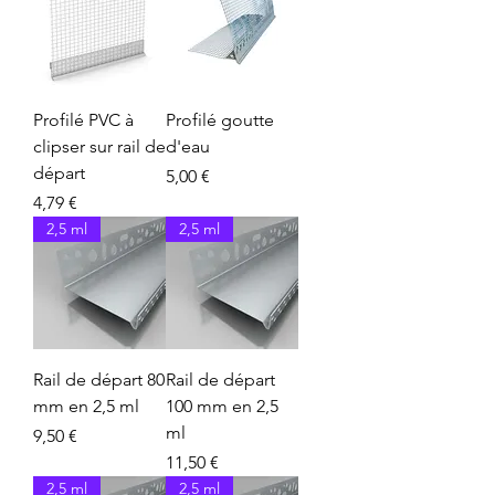
Profilé PVC à
Profilé goutte
clipser sur rail de
d'eau
départ
Prix
5,00 €
Prix
4,79 €
2,5 ml
2,5 ml
Rail de départ 80
Rail de départ
mm en 2,5 ml
100 mm en 2,5
ml
Prix
9,50 €
Prix
11,50 €
2,5 ml
2,5 ml