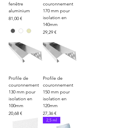
fenêtre
couronnement
aluminium
170 mm pour
isolation en
Prix
81,00 €
140mm
Prix
29,29 €
Profile de
Profile de
couronnement
couronnement
130 mm pour
150 mm pour
isolation en
isolation en
100mm
120mm
Prix
Prix
20,68 €
27,36 €
2,5 ml