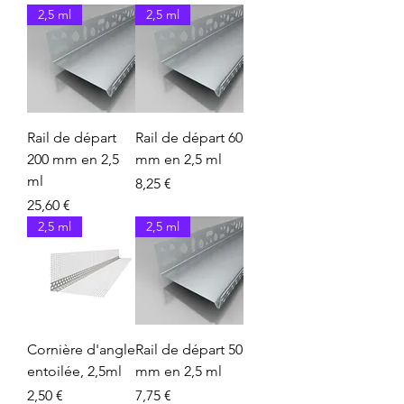
2,5 ml
2,5 ml
Rail de départ
Rail de départ 60
200 mm en 2,5
mm en 2,5 ml
ml
Prix
8,25 €
Prix
25,60 €
2,5 ml
2,5 ml
Cornière d'angle
Rail de départ 50
entoilée, 2,5ml
mm en 2,5 ml
Prix
Prix
2,50 €
7,75 €