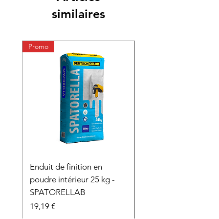
similaires
Promo
Enduit de finition en
Fibre de verre adhés
poudre intérieur 25 kg -
Prix
9,48 €
SPATORELLAB
Prix
19,19 €