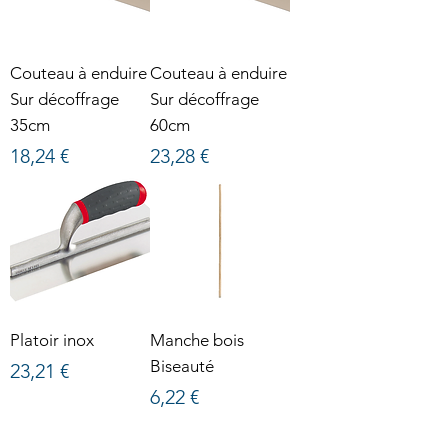
Couteau à enduire
Couteau à enduire
Sur décoffrage
Sur décoffrage
35cm
60cm
Prix
Prix
18,24 €
23,28 €
Platoir inox
Manche bois
Biseauté
Prix
23,21 €
Prix
6,22 €