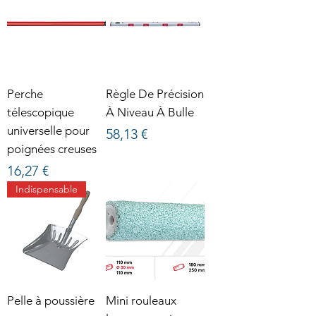
Perche
Règle De Précision
télescopique
À Niveau À Bulle
universelle pour
Prix
58,13 €
poignées creuses
Prix
16,27 €
Indispensable
Pelle à poussière
Mini rouleaux