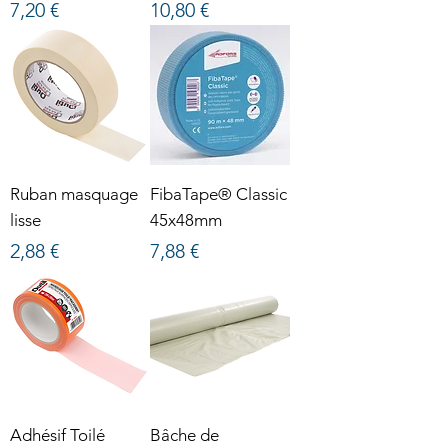
Prix
Prix
7,20 €
10,80 €
Ruban masquage
FibaTape® Classic
lisse
45x48mm
Prix
Prix
2,88 €
7,88 €
Adhésif Toilé
Bâche de