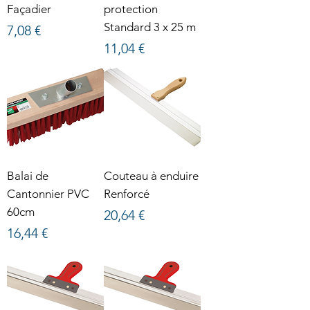
Façadier
protection
Standard 3 x 25 m
Prix
7,08 €
Prix
11,04 €
Balai de
Couteau à enduire
Cantonnier PVC
Renforcé
60cm
Prix
20,64 €
Prix
16,44 €