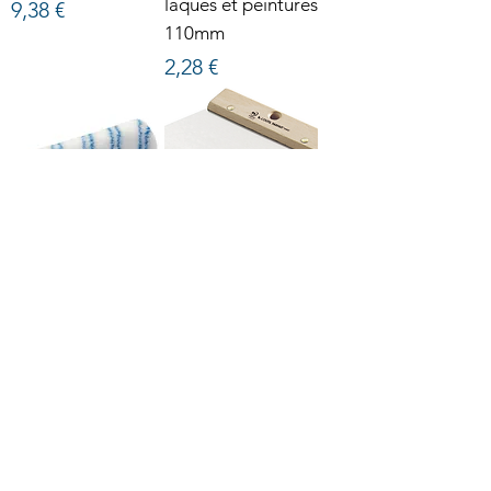
laques et peintures
Prix
9,38 €
110mm
Prix
2,28 €
Rouleau manchon
Couteau à colle
Murs & Plafonds
carré 20cm
Prix
Prix
8,21 €
4,31 €
Voir plus