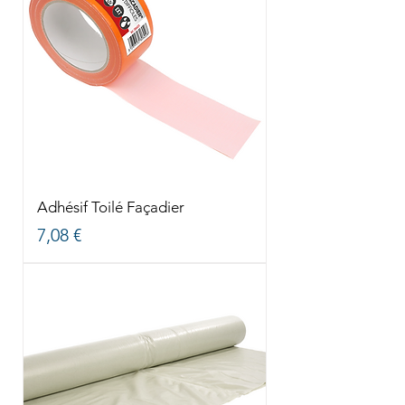
Adhésif Toilé Façadier
Prix
7,08 €