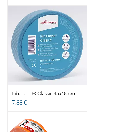
FibaTape® Classic 45x48mm
Prix
7,88 €