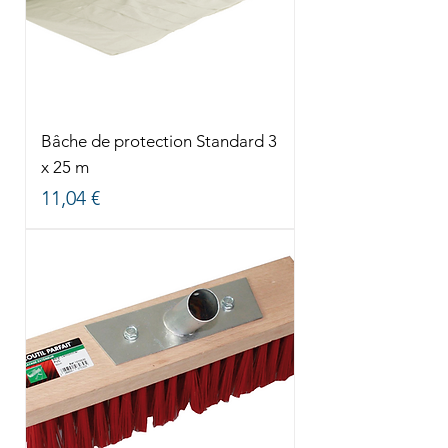
Bâche de protection Standard 3
x 25 m
Prix
11,04 €