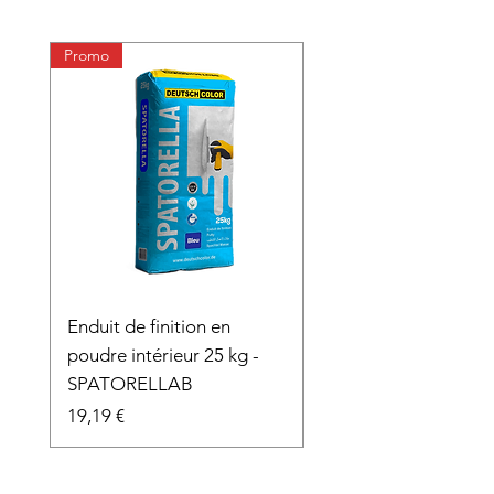
Promo
Enduit de finition en
Fibre de verre adhés
poudre intérieur 25 kg -
Prix
9,48 €
SPATORELLAB
Prix
19,19 €