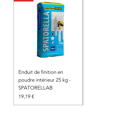
Enduit de finition en
Fibre de verre adhés
poudre intérieur 25 kg -
Prix
9,48 €
SPATORELLAB
Prix
19,19 €