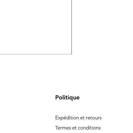
Fibre de verre adhésive
Prix
9,48 €
Politique
Expédition et retours
Termes et conditions