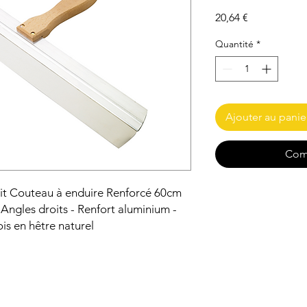
Prix
20,64 €
Quantité
*
Ajouter au panie
Com
uit Couteau à enduire Renforcé 60cm
Angles droits - Renfort aluminium -
is en hêtre naturel